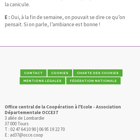
la canicule.
E :
Oui, à la fin de semaine, on pouvait se dire ce qu’on
pensait. Si on parle, l’ambiance est bonne !
CONTACT
COOKIES
CHARTE DES COOKIES
MENTIONS LÉGALES
FÉDÉRATION NATIONALE
Office central de la Coopération à l'Ecole - Association
Départementale OCCE37
3 allée de Lombardie
37 000 Tours
T : 02 47 64 10 90 | 06 95 19 22 70
E : ad37@occe.coop