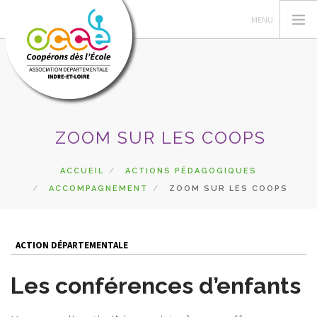
L'OCCE
ZOOM SUR LES COOPS
ADHÉSION
GÉRER LA COOPÉRATIVE
ACCUEIL
ACTIONS PÉDAGOGIQUES
ACCOMPAGNEMENT
ZOOM SUR LES COOPS
ESPACE PÉDAGOGIQUE
AUTRES SERVICES
CA
ACTION DÉPARTEMENTALE
RECHERCHER
Les conférences d’enfants
CONTACT