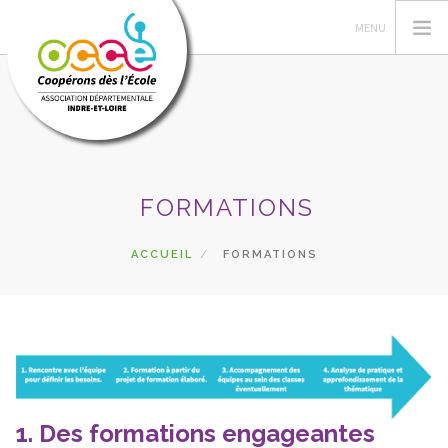
L'OCCE
FORMATIONS
ADHÉSION
GÉRER LA COOPÉRATIVE
ACCUEIL
FORMATIONS
ESPACE PÉDAGOGIQUE
AUTRES SERVICES
CA
RECHERCHER
CONTACT
1. Des formations engageantes