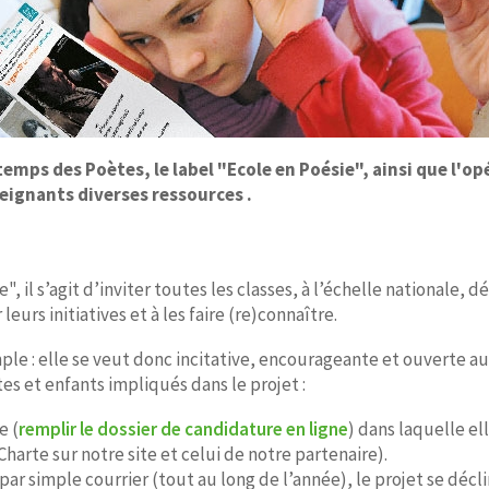
mps des Poètes, le label "Ecole en Poésie", ainsi que l'o
seignants diverses ressources .
ie", il s’agit d’inviter toutes les classes, à l’échelle nationale
urs initiatives et à les faire (re)connaître.
ple : elle se veut donc incitative, encourageante et ouverte au
s et enfants impliqués dans le projet :
e (
remplir le dossier de candidature en ligne
) dans laquelle ell
 Charte sur notre site et celui de notre partenaire).
ar simple courrier (tout au long de l’année), le projet se décli