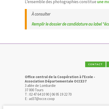
L’ensemble des photographies constitue
une mo
À consulter
Remplir le dossier de candidature au label "éc
CONTACT
Office central de la Coopération à l'Ecole -
Association Départementale OCCE37
3 allée de Lombardie
37 000 Tours
T : 02 47 64 10 90 | 06 95 19 22 70
E : ad37@occe.coop