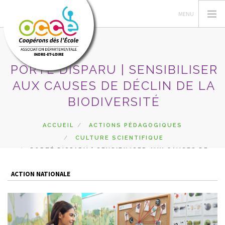
PORTÉ DISPARU | SENSIBILISER
AUX CAUSES DE DÉCLIN DE LA
L'OCCE
BIODIVERSITÉ
ADHÉSION
GÉRER LA COOPÉRATIVE
ACCUEIL
ACTIONS PÉDAGOGIQUES
ESPACE PÉDAGOGIQUE
CULTURE SCIENTIFIQUE
PORTÉ DISPARU | SENSIBILISER AUX CAUSES DE
AUTRES SERVICES
DÉCLIN DE LA BIODIVERSITÉ
CA
ACTION NATIONALE
RECHERCHER
CONTACT