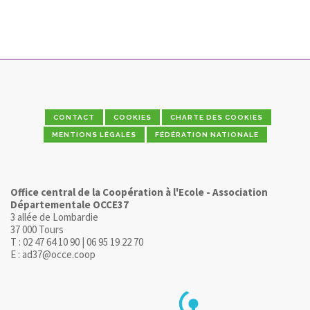
CONTACT
COOKIES
CHARTE DES COOKIES
MENTIONS LÉGALES
FÉDÉRATION NATIONALE
Office central de la Coopération à l'Ecole - Association
Départementale OCCE37
3 allée de Lombardie
37 000 Tours
T : 02 47 64 10 90 | 06 95 19 22 70
E : ad37@occe.coop