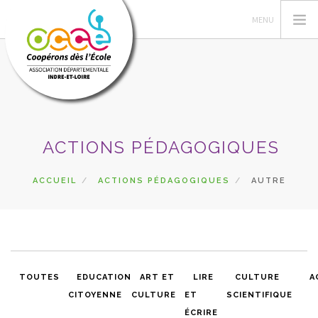
L'OCCE
ACTIONS PÉDAGOGIQUES
ADHÉSION
GÉRER LA COOPÉRATIVE
ACCUEIL
ACTIONS PÉDAGOGIQUES
AUTRE
ESPACE PÉDAGOGIQUE
AUTRES SERVICES
CA
RECHERCHER
TOUTES
EDUCATION
ART ET
LIRE
CULTURE
A
CITOYENNE
CULTURE
ET
SCIENTIFIQUE
CONTACT
ÉCRIRE