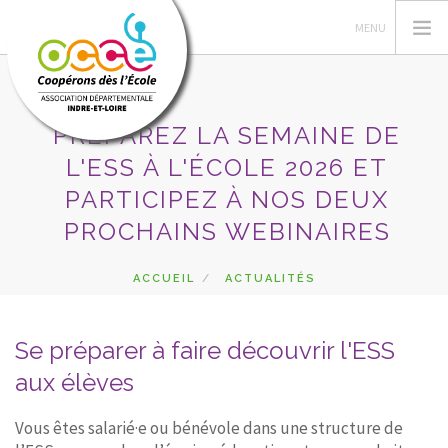
PRÉPAREZ LA SEMAINE DE
L'ESS À L'ÉCOLE 2026 ET
L'OCCE
PARTICIPEZ À NOS DEUX
ADHÉSION
PROCHAINS WEBINAIRES
GÉRER LA COOPÉRATIVE
ESPACE PÉDAGOGIQUE
ACCUEIL
ACTUALITÉS
PRÉPAREZ LA SEMAINE DE L'ESS À L'ÉCOLE 2026 ET
AUTRES SERVICES
PARTICIPEZ À NOS DEUX PROCHAINS WEBINAIRES
CA
Se préparer à faire découvrir l'ESS
aux élèves
RECHERCHER
CONTACT
Vous êtes salarié·e ou bénévole dans une structure de