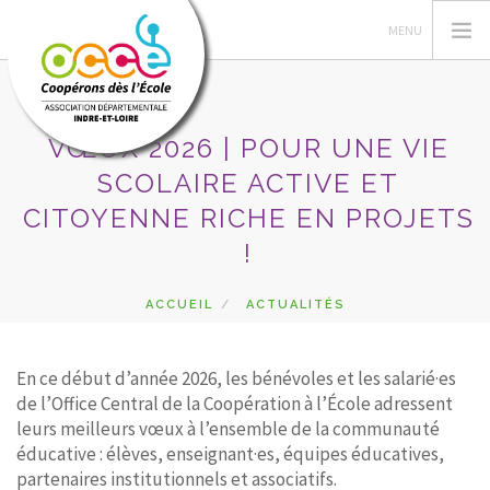
VŒUX 2026 | POUR UNE VIE
SCOLAIRE ACTIVE ET
L'OCCE
CITOYENNE RICHE EN PROJETS
ADHÉSION
!
GÉRER LA COOPÉRATIVE
ESPACE PÉDAGOGIQUE
ACCUEIL
ACTUALITÉS
VŒUX 2026 | POUR UNE VIE SCOLAIRE ACTIVE ET
AUTRES SERVICES
CITOYENNE RICHE EN PROJETS !
CA
En ce début d’année 2026, les bénévoles et les salarié·es
de l’Office Central de la Coopération à l’École adressent
RECHERCHER
leurs meilleurs vœux à l’ensemble de la communauté
éducative : élèves, enseignant·es, équipes éducatives,
CONTACT
partenaires institutionnels et associatifs.