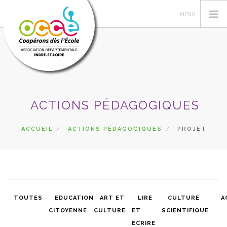
L'OCCE
ACTIONS PÉDAGOGIQUES
ADHÉSION
GÉRER LA COOPÉRATIVE
ACCUEIL
ACTIONS PÉDAGOGIQUES
PROJET
ESPACE PÉDAGOGIQUE
AUTRES SERVICES
CA
RECHERCHER
TOUTES
EDUCATION
ART ET
LIRE
CULTURE
A
CITOYENNE
CULTURE
ET
SCIENTIFIQUE
CONTACT
ÉCRIRE