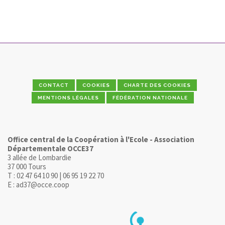
CONTACT
COOKIES
CHARTE DES COOKIES
MENTIONS LÉGALES
FÉDÉRATION NATIONALE
Office central de la Coopération à l'Ecole - Association
Départementale OCCE37
3 allée de Lombardie
37 000 Tours
T : 02 47 64 10 90 | 06 95 19 22 70
E : ad37@occe.coop